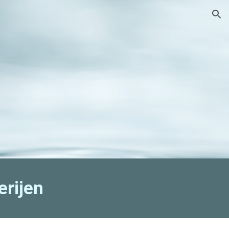
ion
erijen